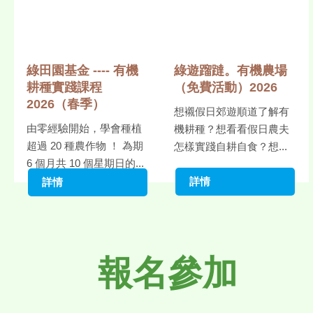
綠田園基金 ---- 有機
綠遊蹓躂。有機農場
耕種實踐課程
（免費活動）2026
2026（春季）
想襯假日郊遊順道了解有
由零經驗開始，學會種植
機耕種？想看看假日農夫
超過 20 種農作物 ！ 為期
怎樣實踐自耕自食？想...
6 個月共 10 個星期日的...
詳情
詳情
報名參加