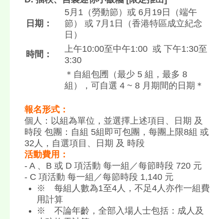
5月1（勞動節）或 6月19日（端午
日期：
節） 或 7月1日（香港特區成立紀念
日）
上午10:00至中午1:00 或 下午1:30至
時間：
3:30
＊自組包圑（最少 5 組，最多 8
組），可自選 4 ~ 8 月期間的日期＊
報名形式：
個人：以組為單位，並選擇上述項目、日期 及
時段 包團：自組 5組即可包團，每團上限8組 或
32人，自選項目、日期 及 時段
活動費用：
- A 、B 或 D 項活動 每一組／每節時段 720 元
- C 項活動 每一組／每節時段 1,140 元
※ 每組人數為1至4人，不足4人亦作一組費
用計算
※ 不論年齡，全部入場人士包括：成人及