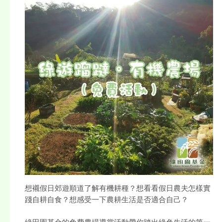
想襯假日郊遊順道了解有機耕種？想看看假日農夫怎樣實
踐自耕自食？想感受一下農耕生活是否適合自己？