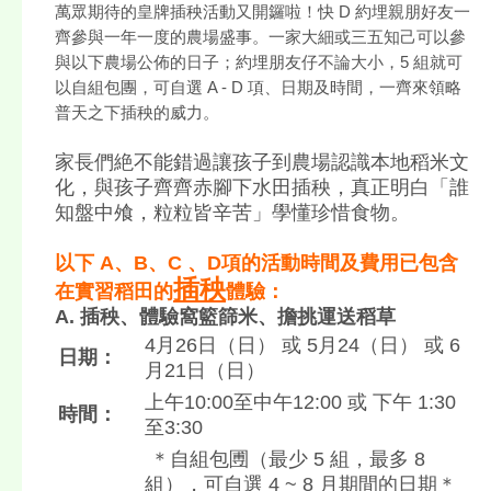
萬眾期待的皇牌插秧活動又開鑼啦！快 D 約埋親朋好友一
齊參與一年一度的農場盛事。一家大細或三五知己可以參
與以下農場公佈的日子；約埋朋友仔不論大小，5 組就可
以自組包團，可自選 A - D 項、日期及時間，一齊來領略
普天之下插秧的威力。
家長們絶不能錯過讓孩子到農場認識本地稻米文
化，與孩子齊齊赤腳下水田插秧，真正明白「誰
知盤中飧，粒粒皆辛苦」學懂珍惜食物。
以下 A、B、C 、D項的活動時間及費用已包含
插秧
在實習稻田的
體驗：
A. 插秧、體驗窩籃篩米、擔挑運送稻草
4月26日（日） 或 5月24（日） 或 6
日期：
月21日（日）
上午10:00至中午12:00 或 下午 1:30
時間：
至3:30
＊自組包圑（最少 5 組，最多 8
組），可自選 4 ~ 8 月期間的日期＊