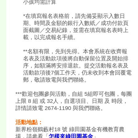
小孩均需計算
*在填寫報名表格前，請先備妥顯示入數日
期、時間及金額的銀行入數紙／成功付款頁
面截圖／交易紀錄，並需在填寫報名表時上
載，以完成報名手續。
**名額有限，先到先得。本會系統在收齊報
名表及活動款項後將自動保留位置及開始排
序，如額滿將安排退款。提交活動報名表及
活動款項後7個工作天，仍未收到本會回覆電
郵，敬請致電與我們聯絡。
***歡迎包團參與活動，自組 5組即可包團，每團
上限 8 組 或 32人，自選項目、日期 及 時段，
詳情請致電 2674-1190 與我們聯絡。
活動地點：
新界粉嶺鶴藪村18 號 綠田園基金有機教育農
場，請參看「
怎樣來綠田園基金
」