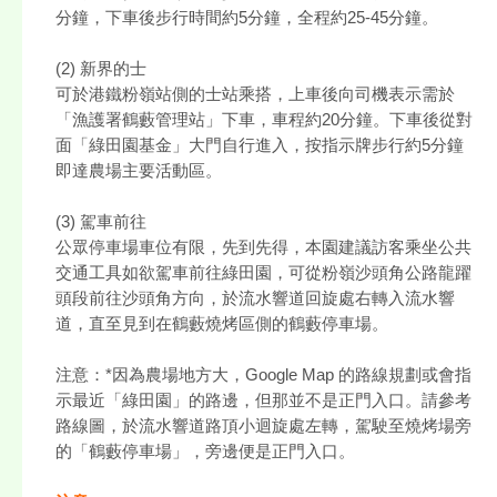
分鐘，下車後步行時間約5分鐘，全程約25-45分鐘。
(2) 新界的士
可於港鐵粉嶺站側的士站乘搭，上車後向司機表示需於
「漁護署鶴藪管理站」下車，車程約20分鐘。下車後從對
面「綠田園基金」大門自行進入，按指示牌步行約5分鐘
即達農場主要活動區。
(3) 駕車前往
公眾停車場車位有限，先到先得，本園建議訪客乘坐公共
交通工具如欲駕車前往綠田園，可從粉嶺沙頭角公路龍躍
頭段前往沙頭角方向，於流水響道回旋處右轉入流水響
道，直至見到在鶴藪燒烤區側的鶴藪停車場。
注意：*因為農場地方大，Google Map 的路線規劃或會指
示最近「綠田園」的路邊，但那並不是正門入口。請參考
路線圖，於流水響道路頂小迴旋處左轉，駕駛至燒烤場旁
的「鶴藪停車場」，旁邊便是正門入口。