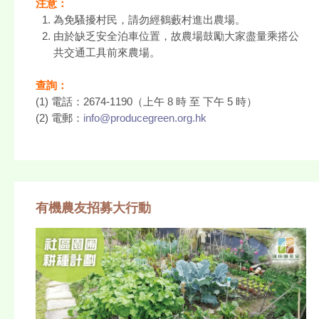
注意：
為免騷擾村民，請勿經鶴藪村進出農場。
由於缺乏安全泊車位置，故農場鼓勵大家盡量乘搭公
共交通工具前來農場。
查詢：
(1) 電話：2674-1190（上午 8 時 至 下午 5 時）
(2) 電郵：
info@producegreen.org.hk
有機農友招募大行動