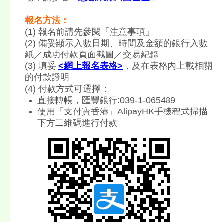
報名方法：
(1) 報名前請先參閱「注意事項」
(2) 備妥顯示入數日期、時間及金額的銀行入數
紙／成功付款頁面截圖／交易紀錄
(3) 填妥
<網上報名表格>
，及在表格內上載相關
的付款證明
(4) 付款方式可選擇：
直接轉帳，匯豐銀行:039-1-065489
使用「支付寶香港」AlipayHK手機程式掃描
下方二維碼進行付款