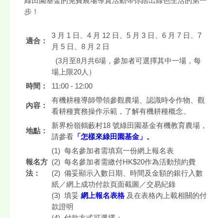
綠田園基金的免費農場導賞活動帶你踏出綠色生活的第一
步！
3 月 1 日、4 月 12 日、5 月 3 日、6 月 7 日、7
適合：
月 5 日、8 月 2 日
(3月至8月共6場，參加者可選擇其中一場，每
場上限20人）
時間：
11:00 - 12:00
有機耕種導師帶領參觀農場、認識時令作物、觀
內容：
看耕種實務操作示範，了解有機耕種概念。
新界粉嶺鶴藪村18 號綠田園基金有機教育農場，
地點：
請參看
「怎樣來綠田園基金」
。
(1) 每名參加者需填寫一份網上報名表
報名方
(2) 每名參加者需繳付HK$20作為活動預約費
法：
(2) 備妥顯示入數日期、時間及金額的銀行入數
紙／網上成功付款頁面截圖／交易紀錄
(3) 填妥
網上報名表格
及在表格內上載相關的付
款證明
(4) 付款方式可選擇：