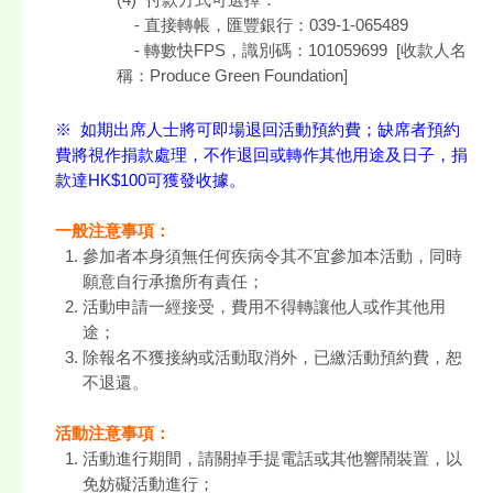
- 直接轉帳，匯豐銀行：039-1-065489
- 轉數快FPS，識別碼：101059699 [收款人名
稱：Produce Green Foundation]
※ 如期出席人士將可即場退回活動預約費；缺席者預約
費將視作捐款處理，不作退回或轉作其他用途及日子，捐
款達HK$100可獲發收據。
一般注意事項：
參加者本身須無任何疾病令其不宜參加本活動，同時
願意自行承擔所有責任；
活動申請一經接受，費用不得轉讓他人或作其他用
途；
除報名不獲接納或活動取消外，已繳活動預約費，恕
不退還。
活動注意事項：
活動進行期間，請關掉手提電話或其他響鬧裝置，以
免妨礙活動進行；