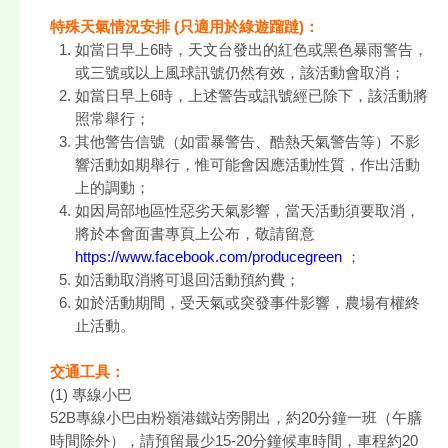
特殊天氣情況安排 (只適用於綠遊蹓躂)：
如當日早上6時，天文台發出的紅色或黑色暴雨警告，
或三號或以上風球訊號仍然有效，該活動會取消；
如當日早上6時，上述警告或訊號經已除下，該活動將
照常舉行；
其他警告信號（如雷暴警告、酷熱天氣警告等）不影
響活動如期舉行，惟可能會因應活動性質，作出活動
上的調動；
如因局部地區性惡劣天氣影響，當天活動須要取消，
將於本會面書專頁上公布，敬請留意
https://www.facebook.com/producegreen
；
如活動取消將可退回活動預約費；
如於活動期間，受天氣或突發事件影響，農場有權終
止活動。
交通工具：
(1) 專線小巴
52B專線小巴由粉嶺港鐵站旁開出，約20分鐘一班（午膳
時間除外），請預留最少15-20分鐘候車時間，車程約20