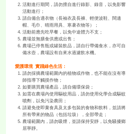
活動進行期間，請勿擅自進行錄影、錄音，以免影響
活動進行；
請自備合適衣物（長袖衣及長褲、輕便波鞋、闊邊
帽、毛巾、晴雨用具、寒暑衣物等）；
活動前應先吃早餐，以免中途體力不支；
農場並無膳食供應或出售；
農場已停售瓶或罐裝飲品，請自行帶備食水，亦可自
備水壺，農場設有自來水過濾飲水機。
愛護環境 實踐綠色生活：
請勿採摘農場範圍內的植物或作物，也不能在沒有導
師指導下觸摸作物；
如要購買農場產品，請自備環保袋；
如需在農場內使用驅蚊用品，請勿使用化學合成驅蚊
噴劑，以免污染農田；
請避免使即棄食具及太多包裝的食物和飲料，並請將
所有帶來的物品（包括垃圾），全部帶走；
農場範圍內，請勿吸煙，並請保持安靜，以免騷擾鄉
居寧靜。