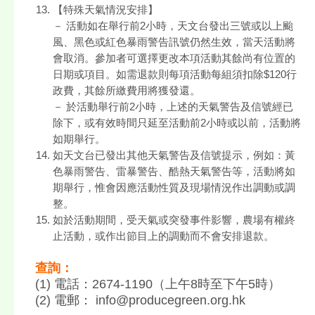
【特殊天氣情況安排】
－ 活動如在舉行前2小時，天文台發出三號或以上颱
風、黑色或紅色暴雨警告訊號仍然生效，當天活動將
會取消。參加者可選擇更改本項活動其餘尚有位置的
日期或項目。如需退款則每項活動每組須扣除$120行
政費，其餘所繳費用將獲發還。
－ 於活動舉行前2小時，上述的天氣警告及信號經已
除下，或有效時間只延至活動前2小時或以前，活動將
如期舉行。
如天文台已發出其他天氣警告及信號提示，例如：黃
色暴雨警告、雷暴警告、酷熱天氣警告等，活動將如
期舉行，惟會因應活動性質及現場情況作出調動或調
整。
如於活動期間，受天氣或突發事件影響，農場有權終
止活動，或作出節目上的調動而不會安排退款。
查詢：
(1) 電話：2674-1190（上午8時至下午5時）
(2) 電郵： info@producegreen.org.hk