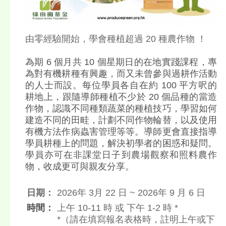
由零經驗開始，學會種植超過 20 種農作物 ！
為期 6 個月共 10 個星期日的在地實踐課程，專
為對有機耕種有興趣，而又未曾參與過耕作活動
的人士而設。每位學員各自在約 100 平方呎的
耕地上，跟隨導師種植不少於 20 個品種的當造
作物，認識不同種類蔬菜的種植技巧，學習如何
建造不同的田畦，計劃不同作物輪替，以及使用
有機方法作病蟲害管理等等。導師更會直接指導
學員耕種上的問題，解決初學者的困惑和疑問。
學員亦可在非課堂日子到農場觀察和照料農作
物，收成更可與親友分享。
日期：
2026年 3月 22 日 ~ 2026年 9 月 6 日
時間：
上午 10-11 時 或 下午 1-2 時 *
*（請在填寫報名表格時，註明上午或下