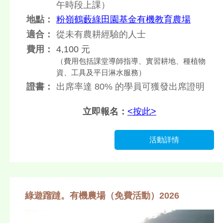
午時段上課）
地點：
粉嶺鶴藪綠田園基金有機教育農場
適合：
從未有農耕經驗的人士
費用：
4,100 元
（費用包括課堂導師指導、實習耕地、種植物
資、工具及平日淋水服務）
證書：
出席率達 80% 的學員可獲發出席證明
立即報名：
<按此>
活動詳情
綠遊蹓躂。有機農場（免費活動）2026