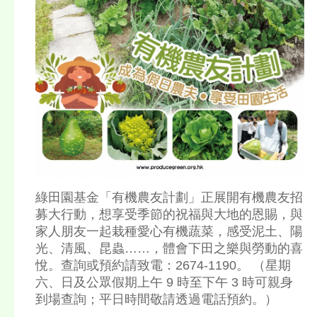
綠田園基金「有機農友計劃」正展開有機農友招
募大行動，想享受季節的祝福與大地的恩賜，與
家人朋友一起栽種愛心有機蔬菜，感受泥土、陽
光、清風、昆蟲……，體會下田之樂與勞動的喜
悅。查詢或預約請致電：2674-1190。 （星期
六、日及公眾假期上午 9 時至下午 3 時可親身
到場查詢；平日時間敬請透過電話預約。）